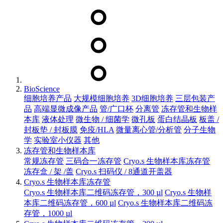
BioScience
细胞培养产品
大规模细胞培养
3D细胞培养
三层包装产
品
高端显微成像产品
管/广口杯
分离管
冻存管和生物样
本库
液体处理
微生物 / 细菌学
微孔板
蛋白结晶板
板盖 /
封板垫 / 封板膜
免疫/HLA
微量离心管/分析管
分子生物
学
实验室小仪器
其他
冻存管和生物样本库
常规冻存管
三码合一冻存管
Cryo.s 生物样本库冻存管
冻存盒 / 架 /盖
Cryo.s 扫码仪 / 8通道开盖器
Cryo.s 生物样本库冻存管
Cryo.s 生物样本库二维码冻存管，300 µl
Cryo.s 生物样
本库二维码冻存管，600 µl
Cryo.s 生物样本库二维码冻
存管，1000 µl