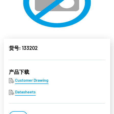
货号: 133202
产品下载
Customer Drawing
Datasheets