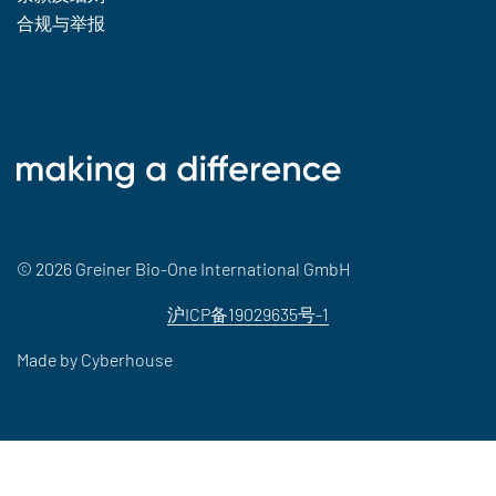
合规与举报
© 2026 Greiner Bio-One International GmbH
沪ICP备19029635号-1
Made by
Cyberhouse