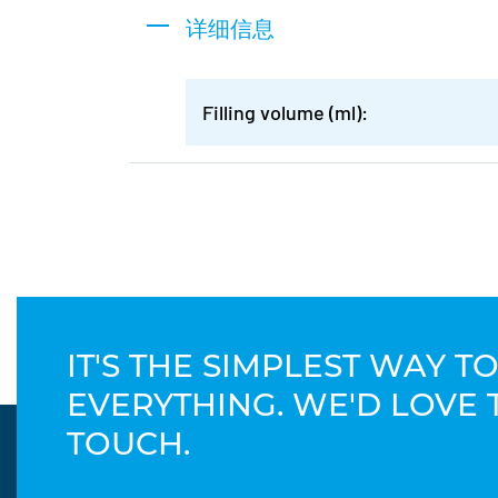
详细信息
Filling volume (ml):
IT'S THE SIMPLEST WAY 
EVERYTHING. WE'D LOVE 
TOUCH.