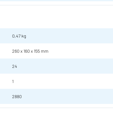
0,47 kg
260 x 160 x 155 mm
24
1
2880