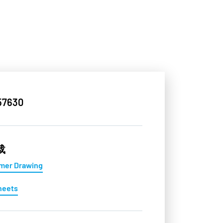
57630
载
mer Drawing
heets