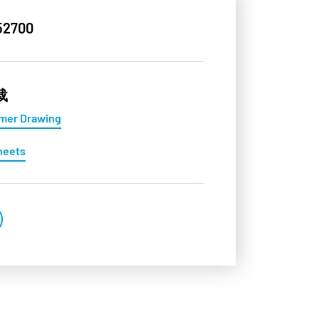
52700
载
mer Drawing
heets