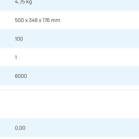
4,75 kg
500 x 346 x 176 mm
100
1
6000
0.00