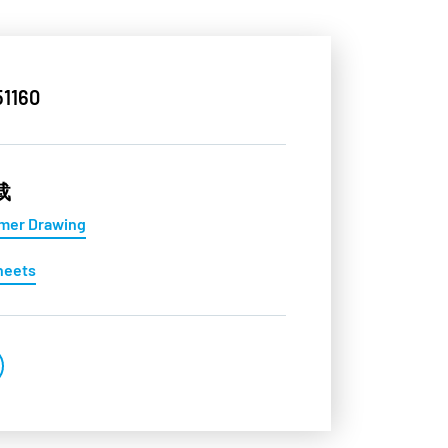
1160
载
mer Drawing
heets