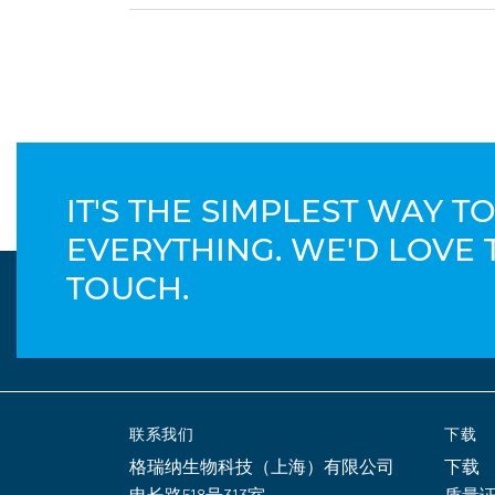
IT'S THE SIMPLEST WAY 
EVERYTHING. WE'D LOVE 
TOUCH.
联系我们
下载
格瑞纳生物科技（上海）有限公司
下载
申长路518号313室
质量