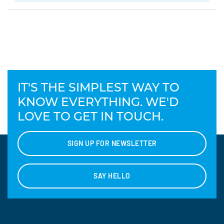
IT'S THE SIMPLEST WAY TO
KNOW EVERYTHING. WE'D
LOVE TO GET IN TOUCH.
SIGN UP FOR NEWSLETTER
SAY HELLO