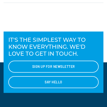
IT'S THE SIMPLEST WAY TO
KNOW EVERYTHING. WE'D
LOVE TO GET IN TOUCH.
SIGN UP FOR NEWSLETTER
SAY HELLO