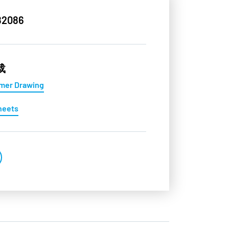
82086
载
mer Drawing
heets