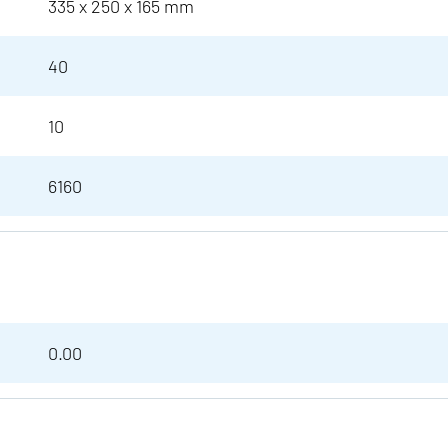
335 x 250 x 165 mm
40
10
6160
0.00