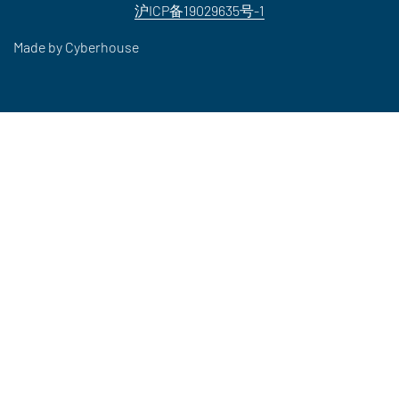
沪ICP备19029635号-1
Made by
Cyberhouse