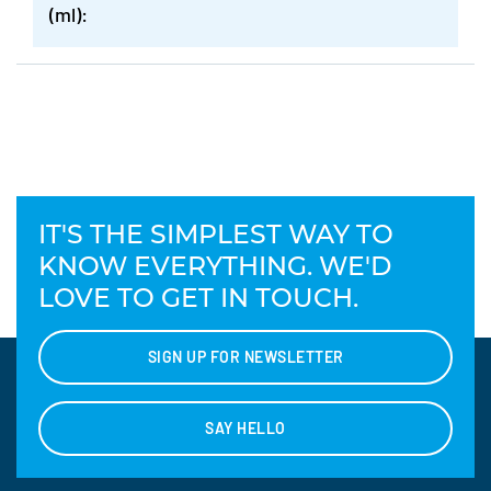
(ml):
IT'S THE SIMPLEST WAY TO
KNOW EVERYTHING. WE'D
LOVE TO GET IN TOUCH.
SIGN UP FOR NEWSLETTER
SAY HELLO