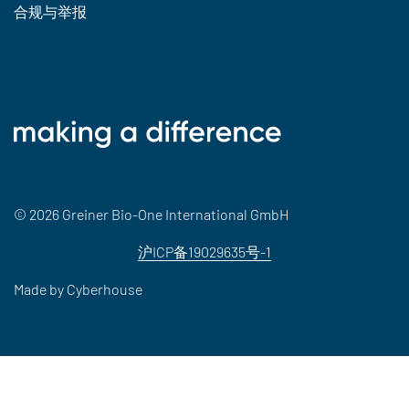
合规与举报
© 2026 Greiner Bio-One International GmbH
沪ICP备19029635号-1
Made by
Cyberhouse