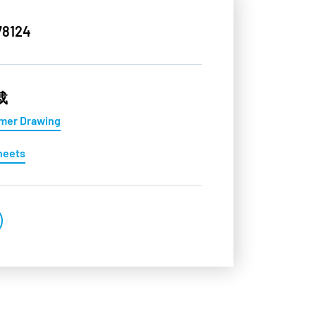
8124
载
mer Drawing
heets