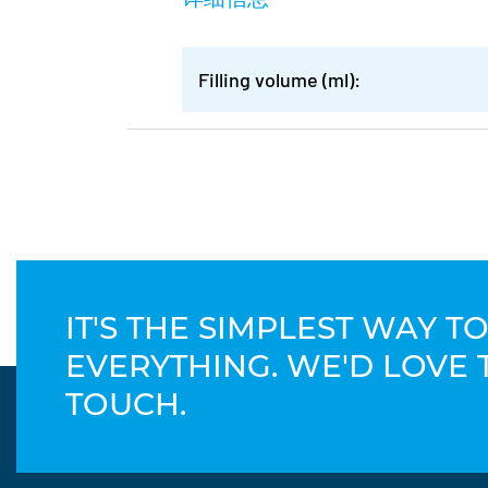
Filling volume (ml):
IT'S THE SIMPLEST WAY 
EVERYTHING. WE'D LOVE 
TOUCH.