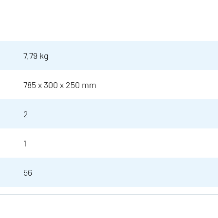
7,79 kg
785 x 300 x 250 mm
2
1
56