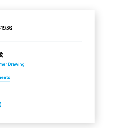
1936
载
mer Drawing
heets