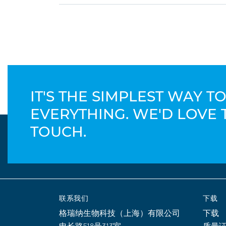
IT'S THE SIMPLEST WAY 
EVERYTHING. WE'D LOVE 
TOUCH.
联系我们
下载
格瑞纳生物科技（上海）有限公司
下载
申长路518号313室
质量