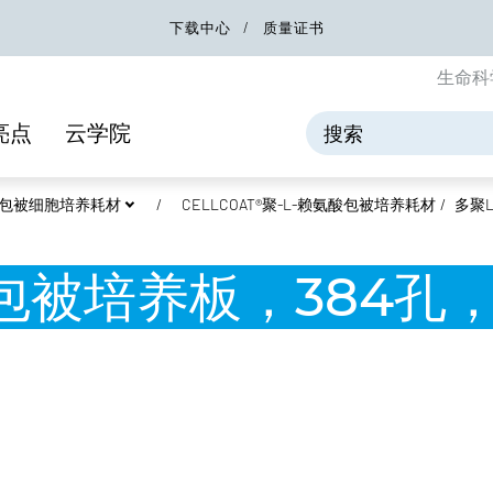
下载中心
质量证书
生命科
亮点
云学院
 蛋白包被细胞培养耗材
CELLCOAT®聚-L-赖氨酸包被培养耗材
多聚L
包被培养板，384孔