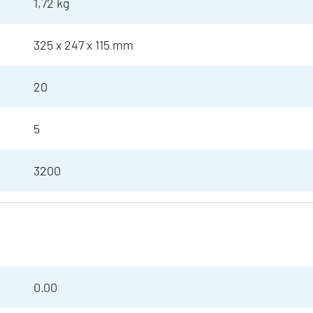
1,72 kg
325 x 247 x 115 mm
20
5
3200
0.00