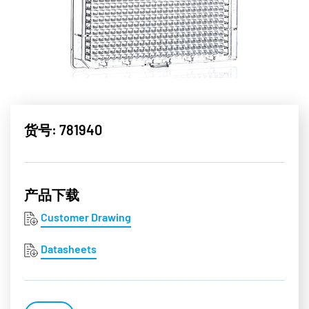
货号: 781940
产品下载
Customer Drawing
Datasheets