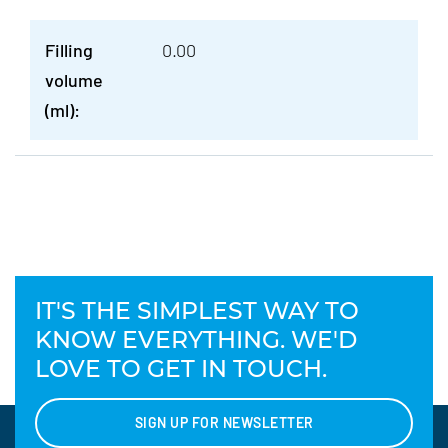
Filling
0.00
volume
(ml):
IT'S THE SIMPLEST WAY TO
KNOW EVERYTHING. WE'D
LOVE TO GET IN TOUCH.
SIGN UP FOR NEWSLETTER