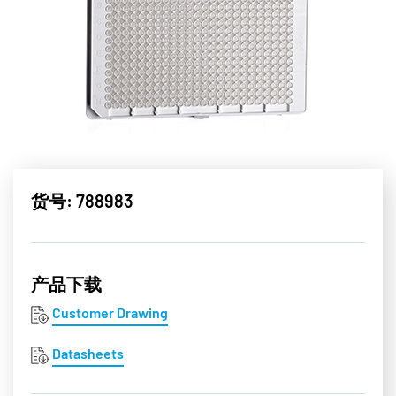
货号: 788983
产品下载
Customer Drawing
Datasheets