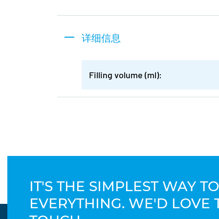
详细信息
Filling volume (ml):
IT'S THE SIMPLEST WAY 
EVERYTHING. WE'D LOVE 