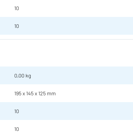
10
10
0,00 kg
195 x 145 x 125 mm
10
10