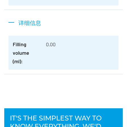
详细信息
Filling
0.00
volume
(ml):
IT'S THE SIMPLEST WAY TO
KNOW EVERYTHING. WE'D