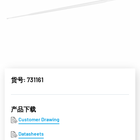
货号: 731161
产品下载
Customer Drawing
Datasheets