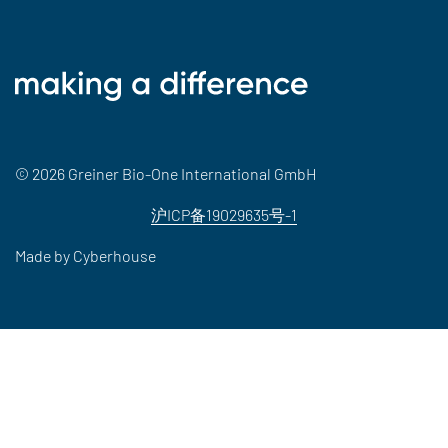
© 2026 Greiner Bio-One International GmbH
沪ICP备19029635号-1
Made by
Cyberhouse