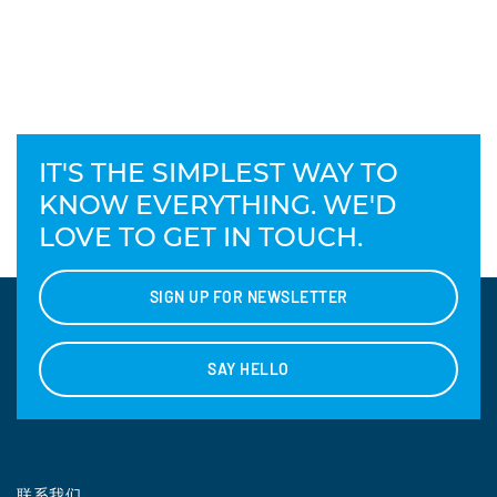
IT'S THE SIMPLEST WAY TO
KNOW EVERYTHING. WE'D
LOVE TO GET IN TOUCH.
SIGN UP FOR NEWSLETTER
SAY HELLO
联系我们